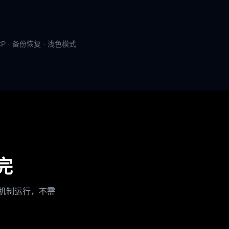
MCP · 备份恢复 · 浅色模式
搬完
原生机制运行，不需