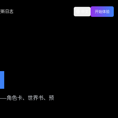
更新日志
中文
开始体验
演
用——角色卡、世界书、预