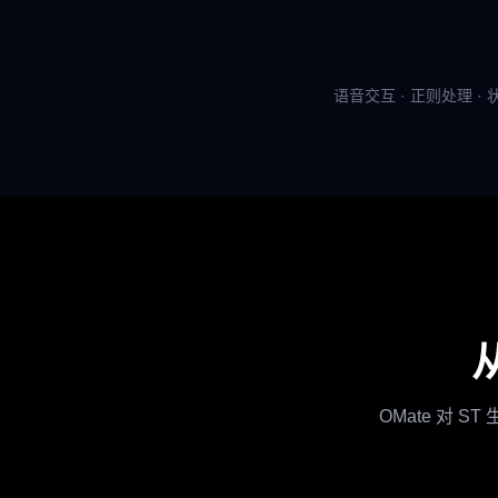
语音交互 · 正则处理 · 状态
从
OMate 对 