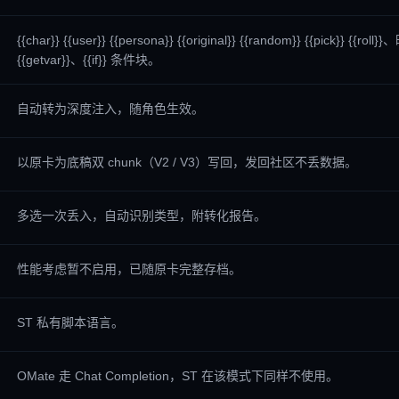
{{char}} {{user}} {{persona}} {{original}} {{random}} {{pick}} {{rol
{{getvar}}、{{if}} 条件块。
自动转为深度注入，随角色生效。
以原卡为底稿双 chunk（V2 / V3）写回，发回社区不丢数据。
多选一次丢入，自动识别类型，附转化报告。
性能考虑暂不启用，已随原卡完整存档。
ST 私有脚本语言。
OMate 走 Chat Completion，ST 在该模式下同样不使用。